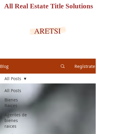
All Real Estate Title Solutions
PORTAL SEGURO
Blog
Regístrate
All Posts
All Posts
Bienes
Raices
Agentes de
bienes
raices