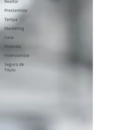
Realtor
Prestamista
Tampa
Marketing
Casa
Vivienda
Inversionista
Seguro de
Titulo