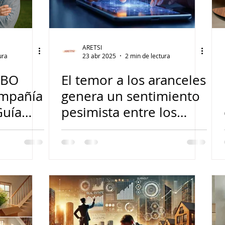
ARETSI
ura
23 abr 2025
2 min de lectura
SBO
El temor a los aranceles
ompañía
genera un sentimiento
Guía
pesimista entre los
ores
consumidores, dice
economista