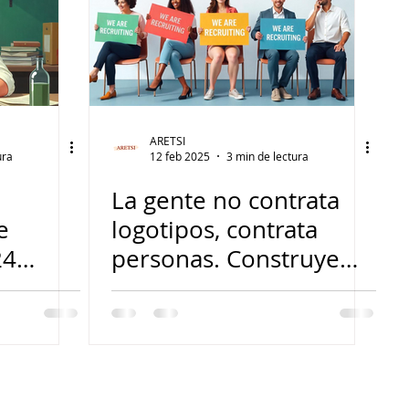
ARETSI
ura
12 feb 2025
3 min de lectura
La gente no contrata
e
logotipos, contrata
24
personas. Construye
s
relaciones
las)