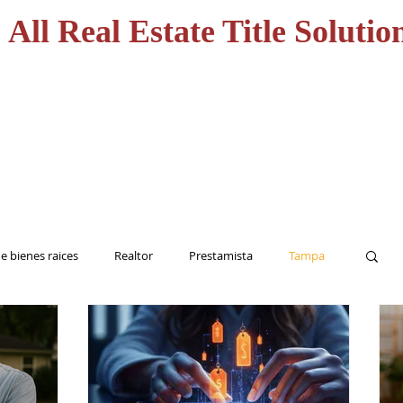
All Real Estate Title Solutio
CASA
HOME
SERVICI
e bienes raices
Realtor
Prestamista
Tampa
Inversionista
Seguro de Titulo