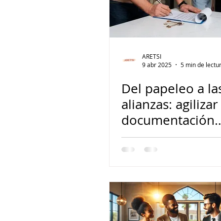
ARETSI
9 abr 2025
5 min de lectu
Del papeleo a la
alianzas: agilizar
documentación
inmobiliaria y
fortalecer los ví
con los clientes