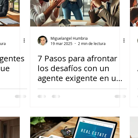
Miguelangel Humbria
tura
19 mar 2025
2 min de lectura
igentes
7 Pasos para afrontar
Que
los desafíos con un
agente exigente en un
Florida
cierre
ara
as