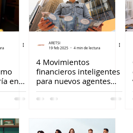
ARETSI
ura
19 feb 2025
4 min de lectura
4 Movimientos
ómo
financieros inteligentes
ría en
para nuevos agentes
s
inmobiliarios