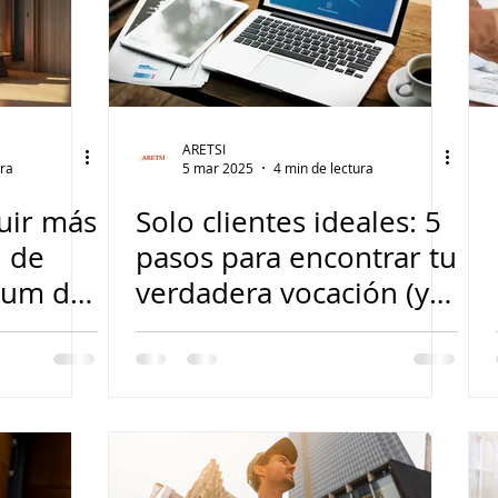
ARETSI
ura
5 mar 2025
4 min de lectura
uir más
Solo clientes ideales: 5
n de
pasos para encontrar tu
ium de
verdadera vocación (y
nicho)