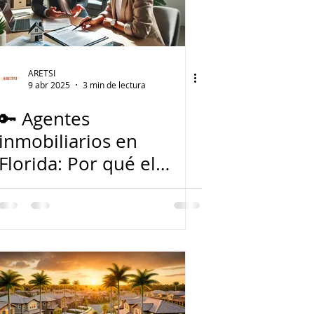
ARETSI
9 abr 2025
3 min de lectura
🔑 Agentes
inmobiliarios en
Florida: Por qué el
seguro de título
debería ser su mejor
aliado