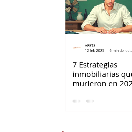
ARETSI
12 feb 2025
6 min de lect
7 Estrategias
inmobiliarias qu
murieron en 20
(pero los agente
siguen aplicándo