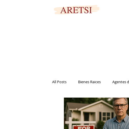
PORTAL SEGURO
All Posts
Bienes Raices
Agentes d
Marketing
Casa
Vivienda