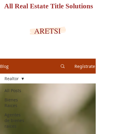
All Real Estate Title Solutions
PORTAL SEGURO
Blog
Regístrate
Realtor
All Posts
Bienes
Raices
Agentes
de bienes
raices