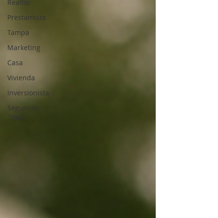
Realtor
Prestamista
Tampa
Marketing
Casa
Vivienda
Inversionista
Seguro de
Titulo