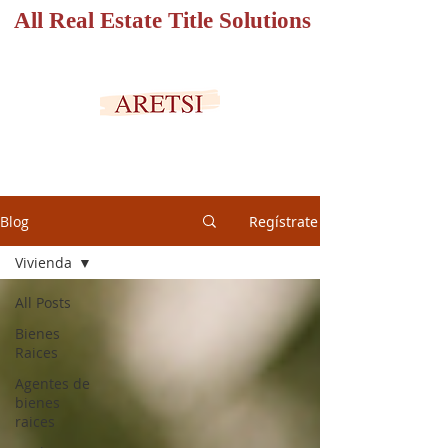
All Real Estate Title Solutions
PORTAL SEGURO
Blog
Regístrate
Vivienda
All Posts
Bienes
Raices
Agentes de
bienes
raices