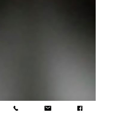
tanto compradores como vendedores se
atrincheren por ahora.