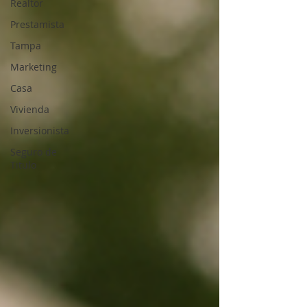
Realtor
Prestamista
Tampa
Marketing
Casa
Vivienda
Inversionista
Seguro de
Titulo