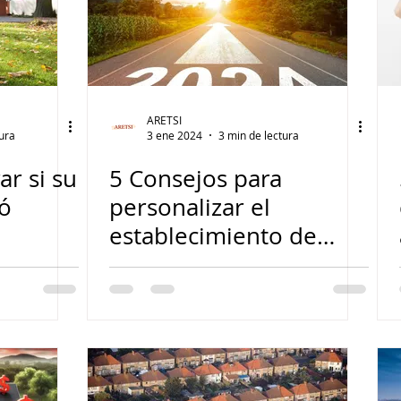
ARETSI
tura
3 ene 2024
3 min de lectura
ar si su
5 Consejos para
ió
personalizar el
establecimiento de
objetivos para tener
éxito en 2024