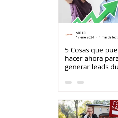
ARETSI
17 ene 2024
4 min de lec
5 Cosas que pu
hacer ahora par
generar leads d
todo el año