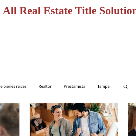
All Real Estate Title Solutio
CASA
HOME
SERVICI
e bienes raices
Realtor
Prestamista
Tampa
Inversionista
Seguro de Titulo