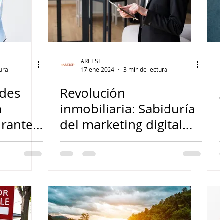
ARETSI
tura
17 ene 2024
3 min de lectura
edes
Revolución
a
inmobiliaria: Sabiduría
urante
del marketing digital
para agentes
experimentados