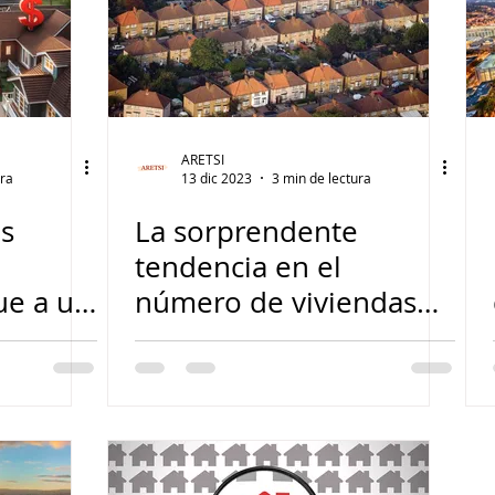
ARETSI
ura
13 dic 2023
3 min de lectura
as
La sorprendente
tendencia en el
ue a un
número de viviendas
al
que salen al Mercado.