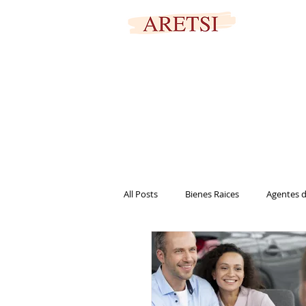
PORTAL SEGURO
All Posts
Bienes Raices
Agentes d
Marketing
Casa
Vivienda