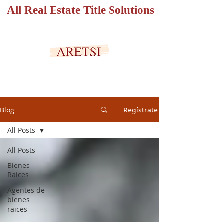
All Real Estate Title Solutions
PORTAL SEGURO
Blog
Regístrate
All Posts
All Posts
Bienes
Raices
Agentes de
bienes
raices