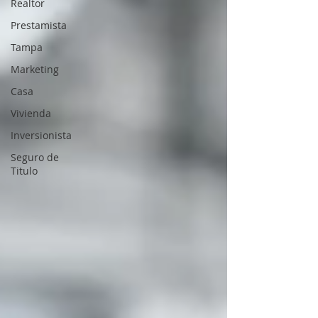
Realtor
Prestamista
Tampa
Marketing
Casa
Vivienda
Inversionista
Seguro de
Titulo