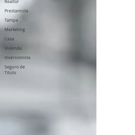
Realtor
Prestamista
Tampa
Marketing
Casa
Vivienda
Inversionista
Seguro de
Titulo