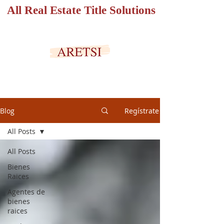
All Real Estate Title Solutions
PORTAL SEGURO
Blog
Regístrate
All Posts
All Posts
Bienes
Raices
Agentes de
bienes
raices