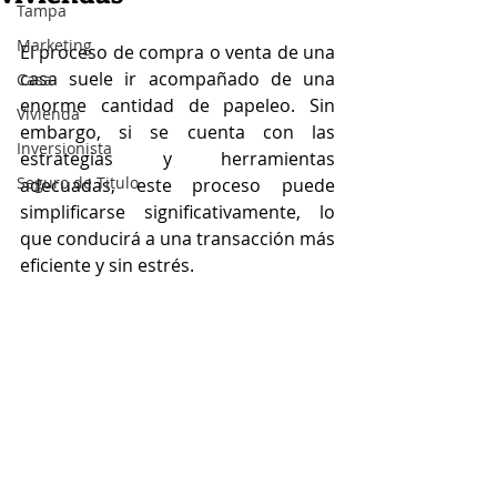
Tampa
Marketing
El proceso de compra o venta de una 
casa suele ir acompañado de una 
Casa
enorme cantidad de papeleo. Sin 
Vivienda
embargo, si se cuenta con las 
Inversionista
estrategias y herramientas 
Seguro de Titulo
adecuadas, este proceso puede 
simplificarse significativamente, lo 
que conducirá a una transacción más 
eficiente y sin estrés.