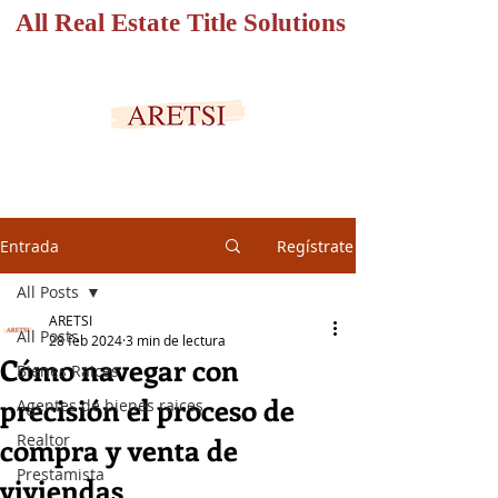
All Real Estate Title Solutions
PORTAL SEGURO
Entrada
Regístrate
All Posts
ARETSI
All Posts
28 feb 2024
3 min de lectura
Cómo navegar con
Bienes Raices
precisión el proceso de
Agentes de bienes raices
Realtor
compra y venta de
Prestamista
viviendas