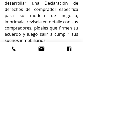
desarrollar una Declaración de 
derechos del comprador específica 
para su modelo de negocio, 
imprímala, revísela en detalle con sus 
compradores, pídales que firmen su 
acuerdo y luego salir a cumplir sus 
sueños inmobiliarios.
By Carl Medford
Source: 
https://www.inman.com/2024
#aretsifl
#tamparealestate
#tamparealestateagent
#realestate
#floridarealestate
#floridarealestateagent
#Lenders
#mortgagelending
#mortgagebanker
#Closing
#closingday
#listingspecialist
#realproperty
#buyersmarket
#realtorstyle