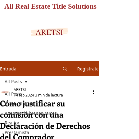
All Real Estate Title Solutions
PORTAL SEGURO
Entrada
Regístrate
All Posts
ARETSI
All Posts
14 feb 2024
3 min de lectura
Cómo justificar su
Bienes Raices
comisión con una
Agentes de bienes raices
Realtor
Declaración de Derechos
Prestamista
del Comprador