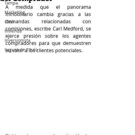
Tampa
A medida que el panorama 
Marketing
inmobiliario cambia gracias a las 
demandas relacionadas con 
Casa
comisiones, escribe Carl Medford, se 
Vivienda
ejerce presión sobre los agentes 
Inversionista
compradores para que demuestren 
Seguro de Titulo
su valor a los clientes potenciales.