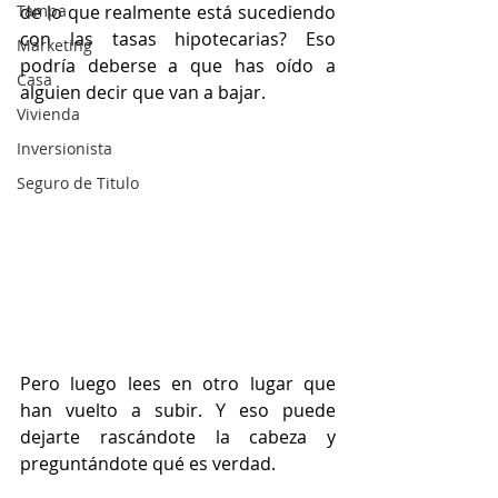
Tampa
de lo que realmente está sucediendo 
con las tasas hipotecarias? Eso 
Marketing
podría deberse a que has oído a 
Casa
alguien decir que van a bajar.
Vivienda
Inversionista
Seguro de Titulo
Pero luego lees en otro lugar que 
han vuelto a subir. Y eso puede 
dejarte rascándote la cabeza y 
preguntándote qué es verdad.