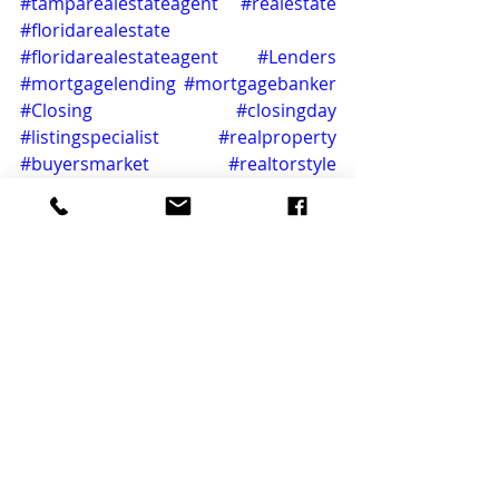
#tamparealestateagent
#realestate
#floridarealestate
#floridarealestateagent
#Lenders
#mortgagelending
#mortgagebanker
#Closing
#closingday
#listingspecialist
#realproperty
#buyersmarket
#realtorstyle
#floridastyle
#titleisurance
#realtyworld
#Broker
#realestatedeals
#mortgagebanker
#realestatementor
#realestatedeals
#realestateservices
#propertyfinder
Entradas recientes
Ver todo