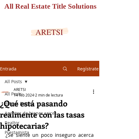
All Real Estate Title Solutions
PORTAL SEGURO
Entrada
Regístrate
All Posts
ARETSI
All Posts
14 feb 2024
2 min de lectura
¿Qué está pasando
Bienes Raices
realmente con las tasas
Agentes de bienes raices
Realtor
hipotecarias?
Prestamista
¿Se siente un poco inseguro acerca 