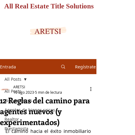
All Real Estate Title Solutions
PORTAL SEGURO
Entrada
Regístrate
All Posts
ARETSI
All Posts
10 ago 2023
5 min de lectura
12 Reglas del camino para
Bienes Raices
agentes nuevos (y
Agentes de bienes raices
Realtor
experimentados)
Prestamista
El camino hacia el éxito inmobiliario 