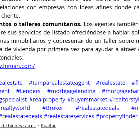
 relaciones con empresas con ideas afines donde c
 cliente.
ntos o talleres comunitarios. 
Los agentes también
re sus servicios de listado ofreciéndose a hablar so
mas inmobiliarios y copresentando un taller sobre m
 de vivienda por primera vez para ayudar a atraer 
enciales.
w.inman.com/
alestate
#tamparealestateagent
#realestate
#f
gent
#Lenders
#mortgagelending
#mortgageba
gspecialist
#realproperty
#buyersmarket
#realtorsty
realtyworld
#Broker
#realestatedeals
#m
#realestatedeals
#realestateservices
#propertyfinder
 de bienes raices
Realtor