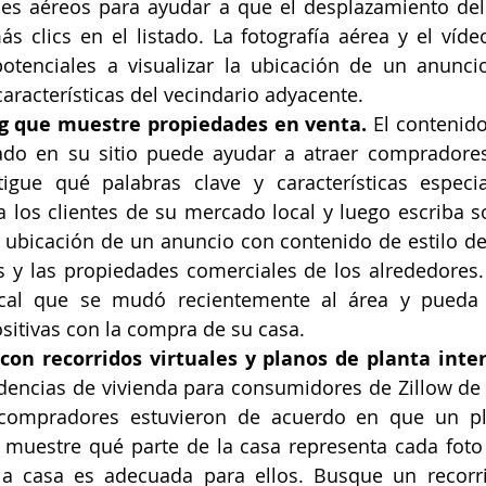
es aéreos para ayudar a que el desplazamiento del
s clics en el listado. La fotografía aérea y el víde
tenciales a visualizar la ubicación de un anuncio,
características del vecindario adyacente.
og que muestre propiedades en venta. 
El contenido
do en su sitio puede ayudar a atraer compradores 
stigue qué palabras clave y características especi
 los clientes de su mercado local y luego escriba so
a ubicación de un anuncio con contenido de estilo de 
s y las propiedades comerciales de los alrededores. 
ocal que se mudó recientemente al área y pueda 
sitivas con la compra de su casa.
con recorridos virtuales y planos de planta inter
dencias de vivienda para consumidores de Zillow de 2
 compradores estuvieron de acuerdo en que un pl
e muestre qué parte de la casa representa cada foto 
la casa es adecuada para ellos. Busque un recorrid