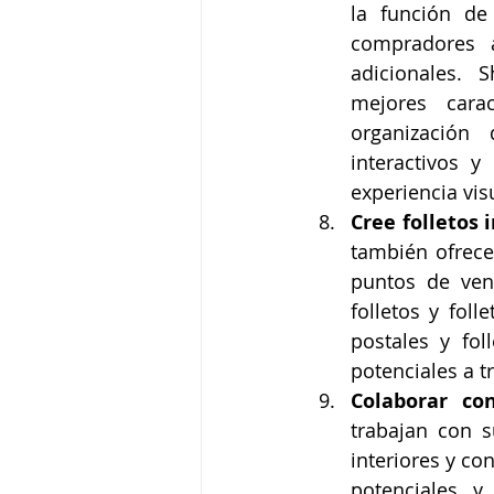
la función de
compradores a
adicionales. 
mejores carac
organización 
interactivos y
experiencia vis
Cree folletos
también ofrecen
puntos de ven
folletos y fol
postales y fol
potenciales a t
Colaborar co
trabajan con s
interiores y co
potenciales y