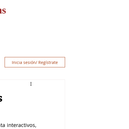
ns
OS
RECURSOS
CONTACT
Inicia sesión/ Regístrate
s
 interactivos, 