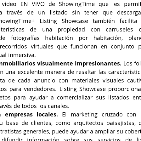
 vídeo EN VIVO de ShowingTime que les permite
 través de un listado sin tener que descargar 
ShowingTime+ Listing Showcase también facilita 
terísticas de una propiedad con carruseles de 
de fotografías habitación por habitación, plan
 recorridos virtuales que funcionan en conjunto p
ual inmersiva.
 inmobiliarios visualmente impresionantes.
 Los fo
 una excelente manera de resaltar las característica
ta de cada anuncio con materiales visuales cauti
letos para vendedores. Listing Showcase proporciona
letos para ayudar a comercializar sus listados ent
ravés de todos los canales.
n empresas locales.
 El marketing cruzado con 
u base de clientes, como arquitectos paisajistas, 
ntratistas generales, puede ayudar a ampliar su cobert
 difundir información sobre sus servicios de li