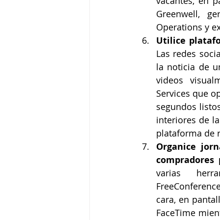
vacantes, en pa
Greenwell, ge
Operations y ex
Utilice plata
Las redes soci
la noticia de 
videos visual
Services que o
segundos listos
interiores de l
plataforma de r
Organice jorn
compradores 
varias her
FreeConference
cara, en pantal
FaceTime mient