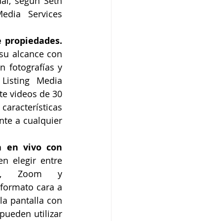
al, según Seth 
dia Services 
e propiedades.
su alcance con 
 fotografías y 
Listing Media 
e videos de 30 
aracterísticas 
nte a cualquier 
 en vivo con 
n elegir entre 
pe, Zoom y 
formato cara a 
la pantalla con 
ueden utilizar 