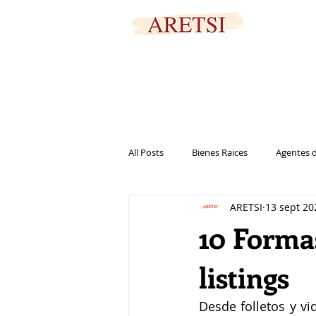
PORTAL SEGURO
All Posts
Bienes Raices
Agentes d
ARETSI
13 sept 20
Marketing
Casa
Vivienda
10 Formas
listings
Desde folletos y vi