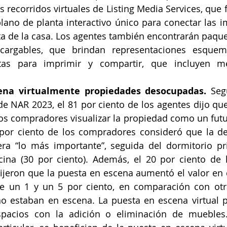
s recorridos virtuales de Listing Media Services, que 
ano de planta interactivo único para conectar las i
ta de la casa. Los agentes también encontrarán paque
cargables, que brindan representaciones esquemá
istas para imprimir y compartir, que incluyen m
ena virtualmente propiedades desocupadas.
 Seg
e NAR 2023, el 81 por ciento de los agentes dijo que
 los compradores visualizar la propiedad como un futu
 por ciento de los compradores consideró que la de
era “lo más importante”, seguida del dormitorio pri
ocina (30 por ciento). Además, el 20 por ciento de 
jeron que la puesta en escena aumentó el valor en 
re un 1 y un 5 por ciento, en comparación con otra
 estaban en escena. La puesta en escena virtual p
spacios con la adición o eliminación de muebles.