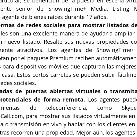
rticular, se benefician de la puesta en escena virtu
rente senior de ShowingTime+ Media, Listing Me
 agente de bienes raíces durante 17 años.
formas de redes sociales para mostrar listados d
ales son una excelente manera de ayudar a ampliar 
un nuevo listado. Resalte sus nuevas propiedades con
mente atractivos. Los agentes de ShowingTime+ 
ptan por el paquete Premium reciben automáticament
 para dispositivos móviles que capturan las mejores c
a casa. Estos cortos carretes se pueden subir fácilme
edes sociales.
adas de puertas abiertas virtuales o transmita
potenciales de forma remota.
 Los agentes puede
ramientas de teleconferencia, como Sky
Call.com, para mostrar sus listados virtualmente en 
la o transmisión en vivo y hablar con los clientes en 
ras recorren una propiedad. Mejor aún, los agentes p