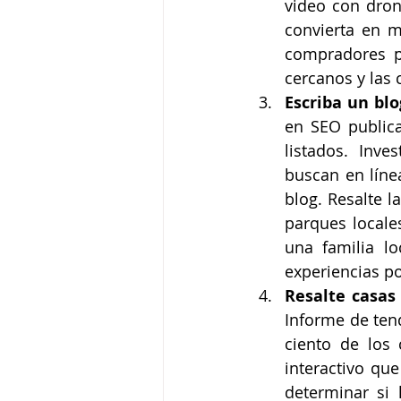
video con dron
convierta en má
compradores po
cercanos y las 
Escriba un bl
en SEO publica
listados. Inve
buscan en línea
blog. Resalte l
parques locale
una familia l
experiencias po
Resalte casas 
Informe de ten
ciento de los
interactivo qu
determinar si 