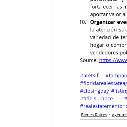
fortalecer las
aportar valor al
Organizar eve
la atención sob
variedad de te
hogar o compra
vendedores pot
Source: 
https://ww
#aretsifl
#tampare
#floridarealestatea
#closingday
#listin
#titleisurance
#
#realestatementor
Bienes Raices
Agentes