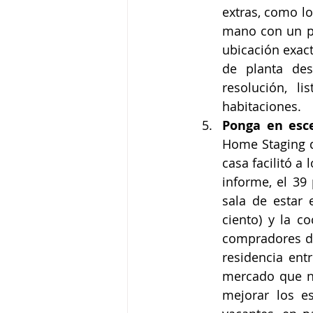
extras, como lo
mano con un pl
ubicación exac
de planta des
resolución, l
habitaciones.
Ponga en esc
Home Staging d
casa facilitó a
informe, el 39
sala de estar 
ciento) y la c
compradores di
residencia ent
mercado que no
mejorar los e