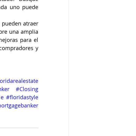
ada uno puede 
 pueden atraer 
bre una amplia 
ejoras para el 
compradores y 
loridarealestate
nker
#Closing
le
#floridastyle
ortgagebanker