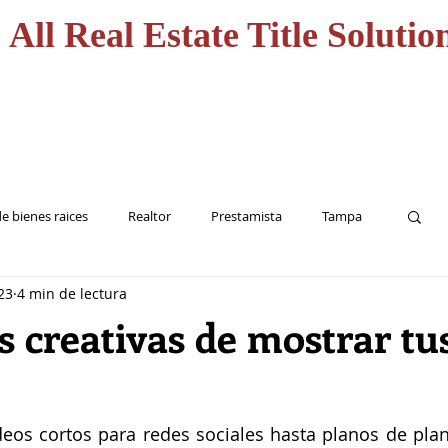
All Real Estate Title Solutio
CASA
HOME
SERVICI
e bienes raices
Realtor
Prestamista
Tampa
23
4 min de lectura
Inversionista
Seguro de Titulo
 creativas de mostrar tu
deos cortos para redes sociales hasta planos de planta