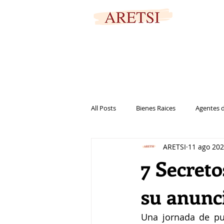
PORTAL SEGURO
All Posts
Bienes Raices
Agentes d
ARETSI
11 ago 20
Marketing
Casa
Vivienda
7 Secreto
su anunci
Una jornada de pu