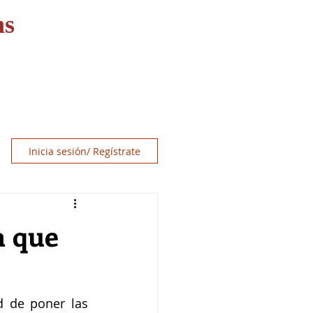
ns
OS
RECURSOS
CONTACT
Inicia sesión/ Regístrate
a que
 de poner las 