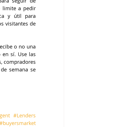
ara seguir de 
limite a pedir 
 y útil para 
 visitantes de 
ecibe o no una 
en sí. Use las 
s, compradores 
 de semana se 
agent
#Lenders
#buyersmarket