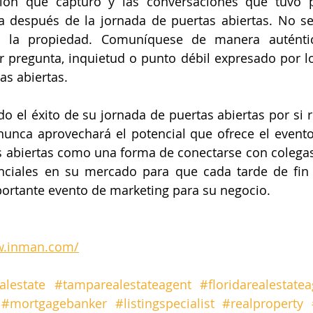
ación que capturó y las conversaciones que tuvo p
a después de la jornada de puertas abiertas. No se 
 la propiedad. Comuníquese de manera auténtica
 pregunta, inquietud o punto débil expresado por los
as abiertas.
do el éxito de su jornada de puertas abiertas por si r
unca aprovechará el potencial que ofrece el evento 
s abiertas como una forma de conectarse con colega
nciales en su mercado para que cada tarde de fin
portante evento de marketing para su negocio.
w.inman.com/
alestate
#tamparealestateagent
#floridarealestate
#mortgagebanker
#listingspecialist
#realproperty