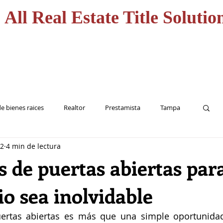
All Real Estate Title Solutio
CASA
HOME
SERVICI
e bienes raices
Realtor
Prestamista
Tampa
22
4 min de lectura
Inversionista
Seguro de Titulo
s de puertas abiertas par
o sea inolvidable
ertas abiertas es más que una simple oportunidad