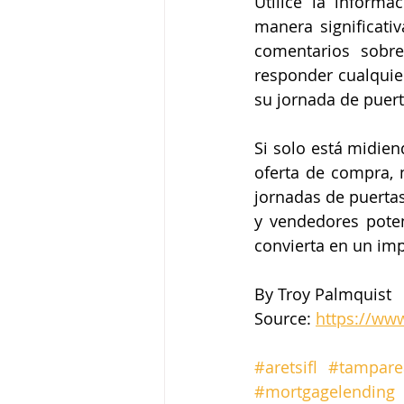
Utilice la inform
manera significativ
comentarios sobre
responder cualquier
su jornada de puert
Si solo está midien
oferta de compra, n
jornadas de puerta
y vendedores pote
convierta en un im
By Troy Palmquist
Source: 
https://ww
#aretsifl
#tampare
#mortgagelending