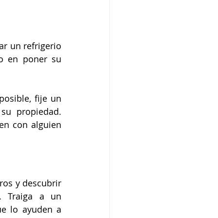
 un refrigerio 
o en poner su 
sible, fije un 
su propiedad. 
n con alguien 
a
os y descubrir 
 Traiga a un 
e lo ayuden a 