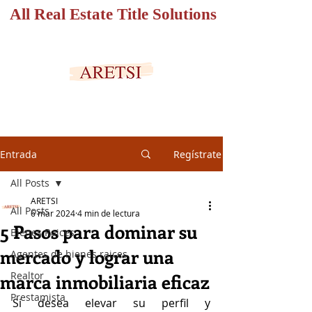
All Real Estate Title Solutions
PORTAL SEGURO
Entrada
Regístrate
All Posts
ARETSI
All Posts
6 mar 2024
4 min de lectura
5 Pasos para dominar su
Bienes Raices
mercado y lograr una
Agentes de bienes raices
Realtor
marca inmobiliaria eficaz
Prestamista
Si desea elevar su perfil y 