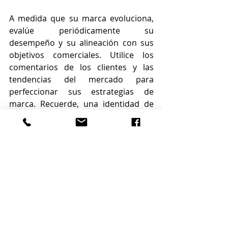
A medida que su marca evoluciona, 
evalúe periódicamente su 
desempeño y su alineación con sus 
objetivos comerciales. Utilice los 
comentarios de los clientes y las 
tendencias del mercado para 
perfeccionar sus estrategias de 
marca. Recuerde, una identidad de 
marca sólida no es estática; crece y 
se adapta manteniendo su esencia 
central.
Al aplicar sistemáticamente su marca 
en todos los puntos de contacto y 
evaluar continuamente su impacto, 
se asegura de que su equipo 
inmobiliario siga siendo relevante, 
distintivo y alineado con las 