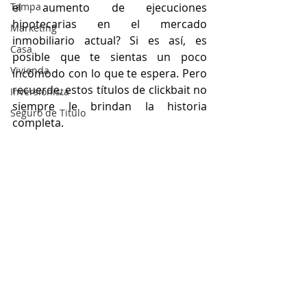
Tampa
el aumento de ejecuciones 
hipotecarias en el mercado 
Marketing
inmobiliario actual? Si es así, es 
Casa
posible que te sientas un poco 
Vivienda
incómodo con lo que te espera. Pero 
recuerde, estos títulos de clickbait no 
Inversionista
siempre le brindan la historia 
Seguro de Titulo
completa.