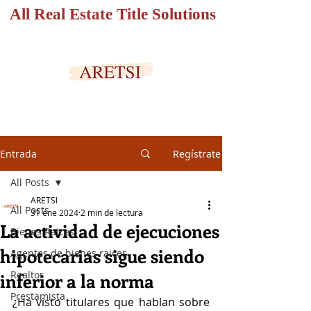
All Real Estate Title Solutions
PORTAL SEGURO
Entrada
Regístrate
All Posts
ARETSI
All Posts
31 ene 2024
2 min de lectura
La actividad de ejecuciones
Bienes Raices
hipotecarias sigue siendo
Agentes de bienes raices
Realtor
inferior a la norma
Prestamista
¿Ha visto titulares que hablan sobre 