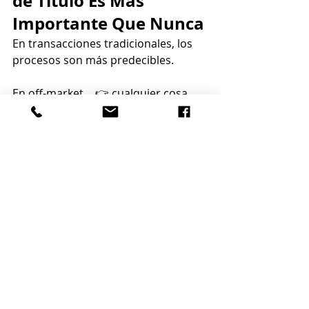
de Título Es Más 
Importante Que Nunca
En transacciones tradicionales, los 
procesos son más predecibles.
En off-market… 👉 cualquier cosa 
puede pasar.
Por eso necesitas un equipo que:
Detecte problemas temprano
Comunique claramente
Resuelva antes del cierre
En 
ARETSI
, nos especializamos en:
Transacciones complejas
Inversionistas
Cierres de wholesaling
Prevención de problemas