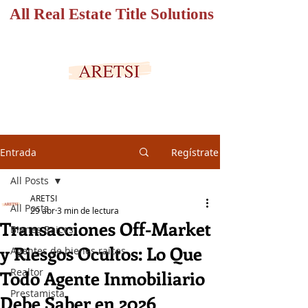
All Real Estate Title Solutions
PORTAL SEGURO
Entrada
Regístrate
All Posts
ARETSI
All Posts
29 abr
3 min de lectura
Transacciones Off-Market
Bienes Raices
y Riesgos Ocultos: Lo Que
Agentes de bienes raices
Realtor
Todo Agente Inmobiliario
Prestamista
Debe Saber en 2026