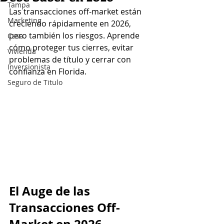
Tampa
Las transacciones off-market están 
Marketing
creciendo rápidamente en 2026, 
pero también los riesgos. Aprende 
Casa
cómo proteger tus cierres, evitar 
Vivienda
problemas de título y cerrar con 
Inversionista
confianza en Florida.
Seguro de Titulo
El Auge de las 
Transacciones Off-
Market en 2026