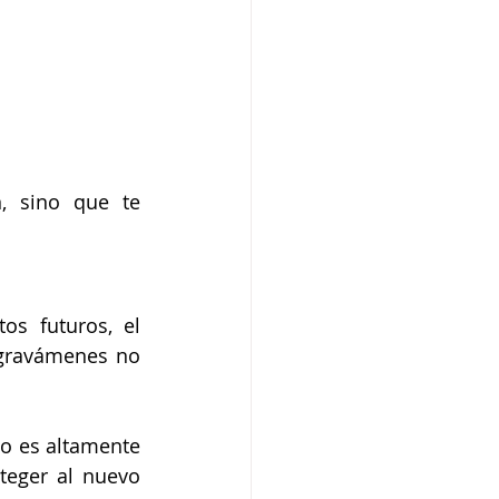
, sino que te 
s futuros, el 
gravámenes no 
lo es altamente 
eger al nuevo 