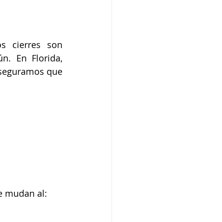
 cierres son 
. En Florida, 
aseguramos que 
se mudan al: