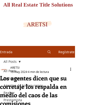
All Real Estate Title Solutions
PORTAL SEGURO
Entrada
Regístrate
All Posts
ARETSI
All Posts
15 may 2024
4 min de lectura
Los agentes dicen que su
Bienes Raices
corretaje los respalda en
Agentes de bienes raices
Realtor
medio del caos de las
Prestamista
comisiones