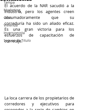
Tampa
El acuerdo de la NAR sacudió a la 
Marketing
industria, pero los agentes creen 
abrumadoramente que su 
Casa
correduría ha sido un aliado eficaz. 
Vivienda
Es una gran victoria para los 
Inversionista
esfuerzos de capacitación de 
Seguro de Titulo
corretaje.
La loca carrera de los propietarios de 
corredores y ejecutivos para 
responder a la serie de cambios en 