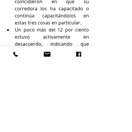
coincidieron en que su 
corredora los ha capacitado o 
continúa capacitándolos en 
estas tres cosas en particular.
Un poco más del 12 por ciento 
estuvo activamente en 
desacuerdo, indicando que 
sentían que su correduría no 
había proporcionado suficientes 
recursos de capacitación en 
estas áreas clave.
Al retirarse, Intel formuló una 
pregunta amplia destinada a captar 
el sentimiento general de 
preparación de la industria para los 
desafíos venideros.
El 78 por ciento de los agentes 