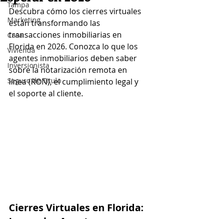
Tampa
Descubra cómo los cierres virtuales 
Marketing
están transformando las 
transacciones inmobiliarias en 
Casa
Florida en 2026. Conozca lo que los 
Vivienda
agentes inmobiliarios deben saber 
Inversionista
sobre la notarización remota en 
Seguro de Titulo
línea (RON), el cumplimiento legal y 
el soporte al cliente.
Cierres Virtuales en Florida: 