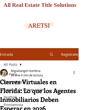
All Real Estate Title Solutions
PORTAL SEGURO
Entrada
Regístrate
All Posts
Miguelangel Humbria
All Posts
29 ene
4 min de lectura
Cierres Virtuales en
Bienes Raices
Florida: Lo que los Agentes
Agentes de bienes raices
Realtor
Inmobiliarios Deben
Prestamista
Esperar en 2026