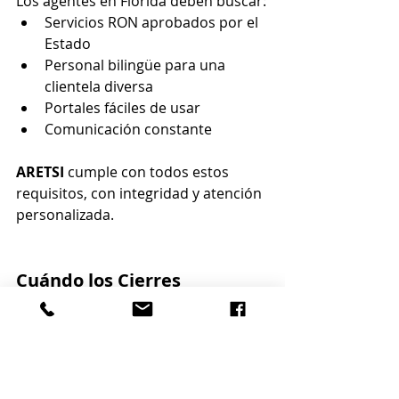
Los agentes en Florida deben buscar:
Servicios RON aprobados por el 
Estado
Personal bilingüe para una 
clientela diversa
Portales fáciles de usar
Comunicación constante
ARETSI
 cumple con todos estos 
requisitos, con integridad y atención 
personalizada.
Cuándo los Cierres 
Virtuales Son la Mejor 
Opción
Los cierres virtuales pueden no ser 
ideales para todas las operaciones, 
pero son perfectos para: