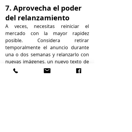
7. Aprovecha el poder 
del relanzamiento
A veces, necesitas reiniciar el 
mercado con la mayor rapidez 
posible. Considera retirar 
temporalmente el anuncio durante 
una o dos semanas y relanzarlo con 
nuevas imágenes, un nuevo texto de 
marketing y una jornada de puertas 
abiertas virtual. No se trata de una 
maniobra publicitaria; es una pausa 
estratégica que te permite volver al 
mercado con un impulso renovado.
Una casa que permanece sin ofertas 
no es un fracaso, es un mensaje. Y 
antes de responder con una rebaja 