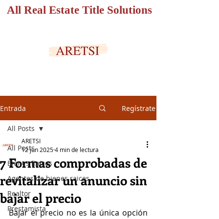
All Real Estate Title Solutions
PORTAL SEGURO
Entrada
Regístrate
All Posts
ARETSI
All Posts
12 jun 2025
4 min de lectura
7 Formas comprobadas de
Bienes Raices
revitalizar un anuncio sin
Agentes de bienes raices
Realtor
bajar el precio
Prestamista
Bajar el precio no es la única opción 