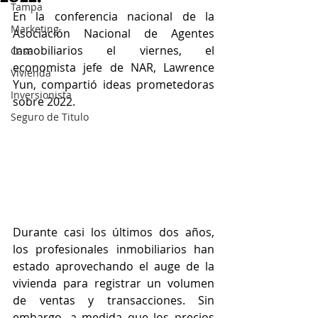
Tampa
En la conferencia nacional de la 
Marketing
Asociación Nacional de Agentes 
Inmobiliarios el viernes, el 
Casa
economista jefe de NAR, Lawrence 
Vivienda
Yun, compartió ideas prometedoras 
Inversionista
sobre 2022.
Seguro de Titulo
Durante casi los últimos dos años, 
los profesionales inmobiliarios han 
estado aprovechando el auge de la 
vivienda para registrar un volumen 
de ventas y transacciones. Sin 
embargo, a medida que los precios 