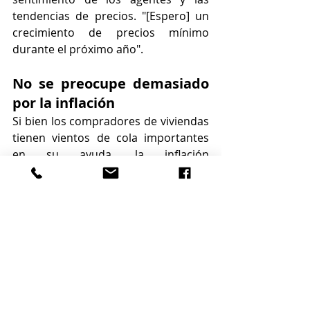
tendencias de precios. "[Espero] un 
crecimiento de precios mínimo 
durante el próximo año".
No se preocupe demasiado 
por la inflación
Si bien los compradores de viviendas 
tienen vientos de cola importantes 
en su ayuda, la inflación 
indudablemente arrojará algunas 
llaves en la planificación inmobiliaria 
de los estadounidenses durante el 
próximo año. Yun dijo que el 
aumento de los costos de las 
materias primas de construcción y 
los electrodomésticos elevará el 
costo de vida tanto para los 
inquilinos como para los 