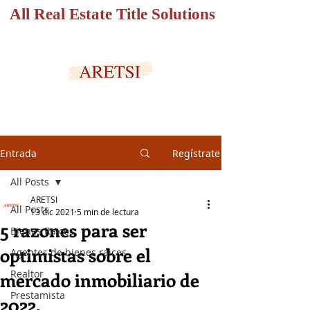
All Real Estate Title Solutions
PORTAL SEGURO
Entrada
Regístrate
All Posts
ARETSI
All Posts
13 dic 2021
5 min de lectura
5 razones para ser
Bienes Raices
optimistas sobre el
Agentes de bienes raices
Realtor
mercado inmobiliario de
Prestamista
2022.