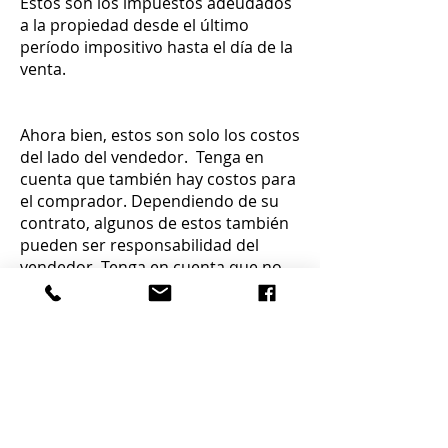
Estos son los impuestos adeudados
a la propiedad desde el último
período impositivo hasta el día de la
venta.
Ahora bien, estos son solo los costos
del lado del vendedor. Tenga en
cuenta que también hay costos para
el comprador. Dependiendo de su
contrato, algunos de estos también
pueden ser responsabilidad del
vendedor. Tenga en cuenta que no
está pagando más de lo que le
corresponde. Negocie de manera
justa y haga que su agente de bienes
raíces lo ayude, ellos tienen una gran
cantidad de información en estos
asuntos.
Ahora que está más informado,