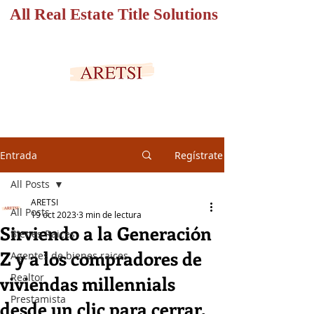
All Real Estate Title Solutions
PORTAL SEGURO
Entrada
Regístrate
All Posts
ARETSI
All Posts
19 oct 2023
3 min de lectura
Sirviendo a la Generación
Bienes Raices
Z y a los compradores de
Agentes de bienes raices
Realtor
viviendas millennials
Prestamista
desde un clic para cerrar.