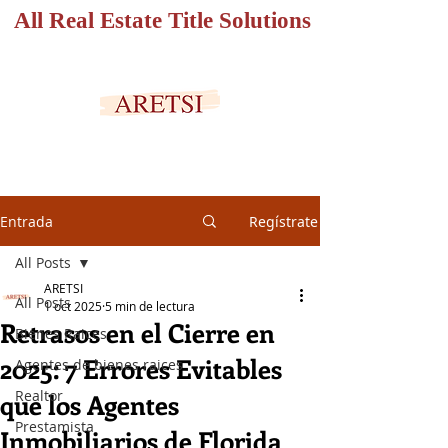
All Real Estate Title Solutions
PORTAL SEGURO
Entrada
Regístrate
All Posts
ARETSI
All Posts
1 oct 2025
5 min de lectura
Retrasos en el Cierre en
Bienes Raices
2025: 7 Errores Evitables
Agentes de bienes raices
Realtor
que los Agentes
Prestamista
Inmobiliarios de Florida