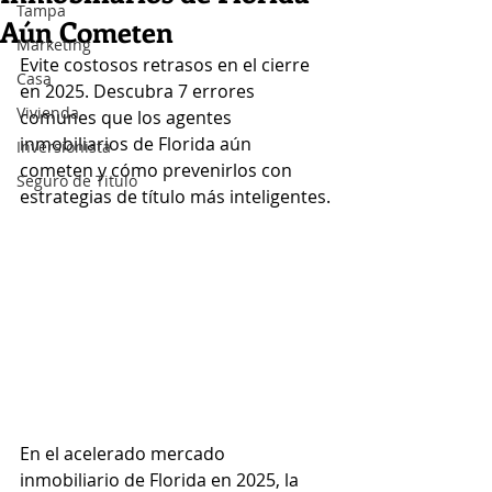
Tampa
Aún Cometen
Marketing
Evite costosos retrasos en el cierre 
Casa
en 2025. Descubra 7 errores 
Vivienda
comunes que los agentes 
inmobiliarios de Florida aún 
Inversionista
cometen y cómo prevenirlos con 
Seguro de Titulo
estrategias de título más inteligentes.
En el acelerado mercado 
inmobiliario de Florida en 2025, la 