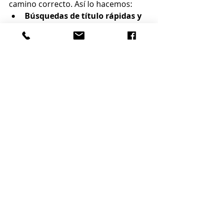
camino correcto. Así lo hacemos:
Búsquedas de título rápidas y 
precisas
 (a menudo dentro de 
24 a 48 horas)
Comunicación bilingüe
 para 
sus clientes hispanohablantes
Actualizaciones 
semanales
 para que nunca esté 
en la oscuridad
Servicios de Notarización 
Remota (RON)
 y paquetes por 
correo
Educación clara y amigable 
para el cliente
 sobre el seguro 
de título y el proceso de cierre
Listas de verificación 
personalizadas
 para agentes
Cuántas menos sorpresas en la 