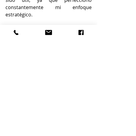
constantemente mi enfoque 
estratégico.
Finalmente, miro el total y considero 
dónde tiene más sentido invertir mis 
recursos; Para la mayoría de las 
personas, ni el tiempo ni el dinero 
son infinitos. A lo largo de los años, 
he descubierto que este enfoque me 
mantiene encantado en lugar de 
temer el uso de las redes sociales.
Autor: Nikki Beauchamp 
Fuente: 
https://www.inman.com/
#aretsifl
#tamparealestate
#tamparealestateagent
#realestate
#floridarealestate