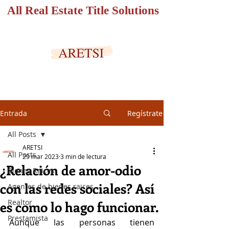
All Real Estate Title Solutions
PORTAL SEGURO
Entrada
Regístrate
All Posts
ARETSI
All Posts
29 mar 2023
3 min de lectura
¿Relación de amor-odio
Bienes Raices
con las redes sociales? Así
Agentes de bienes raices
Realtor
es como lo hago funcionar.
Prestamista
Aunque las personas tienen 