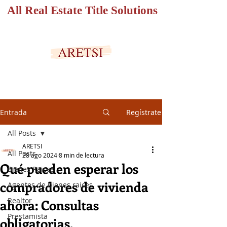
All Real Estate Title Solutions
PORTAL SEGURO
Entrada
Regístrate
All Posts
ARETSI
All Posts
28 ago 2024
8 min de lectura
Qué pueden esperar los
Bienes Raices
compradores de vivienda
Agentes de bienes raices
Realtor
ahora: Consultas
Prestamista
obligatorias,