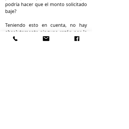
podría hacer que el monto solicitado 
baje?
Teniendo esto en cuenta, no hay 
absolutamente ninguna razón por la 
que el agente del comprador deba 
"orientar a su cliente" o negarse a 
mostrar una propiedad determinada 
a un comprador específico, a menos 
que tal vez la propiedad en cuestión 
no cumpla con los criterios 
establecidos por el comprador en 
cuanto a precio, condición, 
comodidades, etc.
Incluso en estos casos, después de la 
aclaración proporcionada por el 
agente, el comprador debe tomar la 
decisión de no participar, no el 