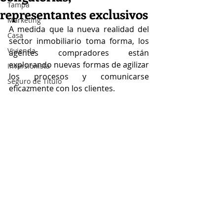
Tampa
representantes exclusivos
Marketing
A medida que la nueva realidad del 
Casa
sector inmobiliario toma forma, los 
Vivienda
agentes compradores están 
explorando nuevas formas de agilizar 
Inversionista
los procesos y comunicarse 
Seguro de Titulo
eficazmente con los clientes.