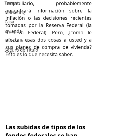
Tampa
inmobiliario, probablemente 
encontrará información sobre la 
Marketing
inflación o las decisiones recientes 
Casa
tomadas por la Reserva Federal (la 
Vivienda
Reserva Federal). Pero, ¿cómo le 
afectan esas dos cosas a usted y a 
Inversionista
sus planes de compra de vivienda? 
Seguro de Titulo
Esto es lo que necesita saber.
Las subidas de tipos de los 
fondos federales se han 