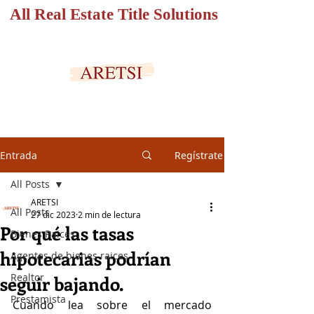
All Real Estate Title Solutions
PORTAL SEGURO
Entrada
Regístrate
All Posts
ARETSI
All Posts
27 dic 2023
2 min de lectura
Por qué las tasas
Bienes Raices
hipotecarias podrían
Agentes de bienes raices
Realtor
seguir bajando.
Prestamista
Cuando lea sobre el mercado 