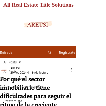
All Real Estate Title Solutions
PORTAL SEGURO
Entrada
Regístrate
All Posts
ARETSI
All Posts
20 nov 2024
4 min de lectura
Por qué el sector
Bienes Raices
inmobiliario tiene
Agentes de bienes raices
Realtor
dificultades para seguir el
Prestamista
ritmo de la creciente