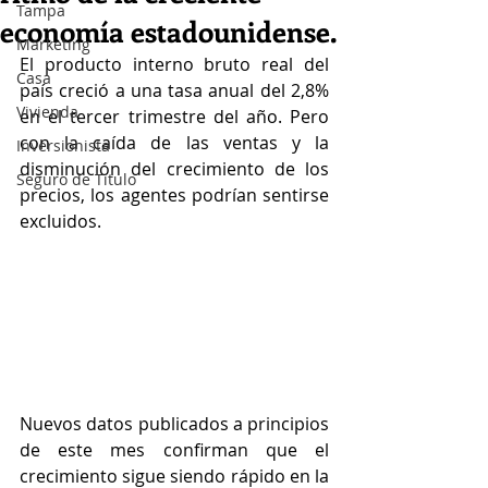
Tampa
economía estadounidense.
Marketing
El producto interno bruto real del 
Casa
país creció a una tasa anual del 2,8% 
Vivienda
en el tercer trimestre del año. Pero 
con la caída de las ventas y la 
Inversionista
disminución del crecimiento de los 
Seguro de Titulo
precios, los agentes podrían sentirse 
excluidos.
Nuevos datos publicados a principios 
de este mes confirman que el 
crecimiento sigue siendo rápido en la 