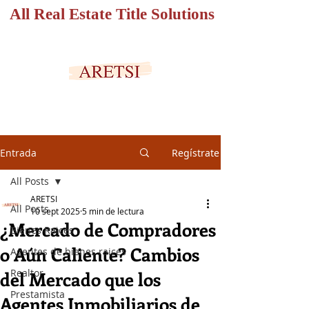
All Real Estate Title Solutions
PORTAL SEGURO
Entrada
Regístrate
All Posts
ARETSI
All Posts
10 sept 2025
5 min de lectura
¿Mercado de Compradores
Bienes Raices
o Aún Caliente? Cambios
Agentes de bienes raices
Realtor
del Mercado que los
Prestamista
Agentes Inmobiliarios de