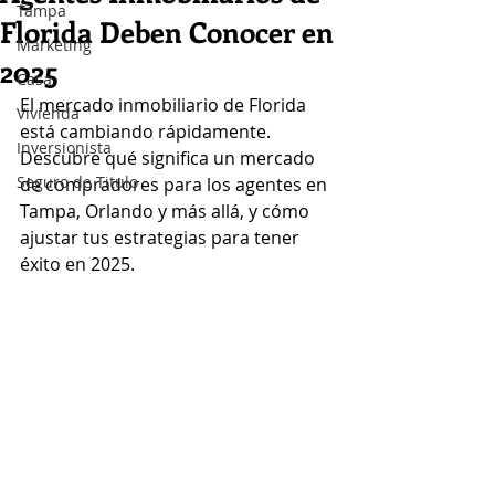
Tampa
Florida Deben Conocer en
Marketing
2025
Casa
El mercado inmobiliario de Florida 
Vivienda
está cambiando rápidamente. 
Inversionista
Descubre qué significa un mercado 
Seguro de Titulo
de compradores para los agentes en 
Tampa, Orlando y más allá, y cómo 
ajustar tus estrategias para tener 
éxito en 2025.