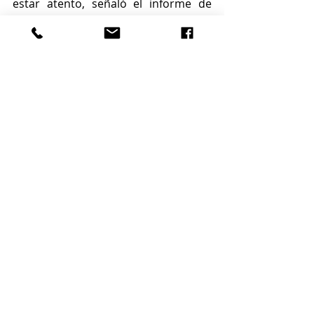
estar atento, señaló el informe de 
CNBC, pero el valor acumulado de la 
vivienda en general está en una 
posición sólida.
9. South Carolina
Ranking de economía 2022: 13
Apreciación del precio de la 
vivienda: 21,4 por ciento
Viviendas iniciadas por cada 1.000 
habitantes: 9,5
Tasa de ejecución hipotecaria: 1 en 