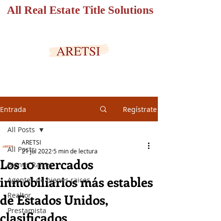
All Real Estate Title Solutions
PORTAL SEGURO
Entrada
Regístrate
All Posts
ARETSI
All Posts
21 jul 2022
5 min de lectura
Los 10 mercados
Bienes Raices
inmobiliarios más estables
Agentes de bienes raices
Realtor
de Estados Unidos,
Prestamista
clasificados