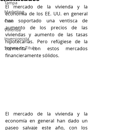
Tampa
El mercado de la vivienda y la 
Marketing
economía de los EE. UU. en general 
han soportado una ventisca de 
Casa
aumento de los precios de las 
Vivienda
viviendas y aumento de las tasas 
Inversionista
hipotecarias. Pero refúgiese de la 
Seguro de Titulo
tormenta con estos mercados 
financieramente sólidos.
El mercado de la vivienda y la 
economía en general han dado un 
paseo salvaje este año, con los 