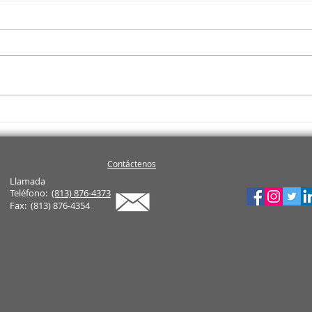
¿Por Qué los Homeowners
Qué 
Están Entrevistando a Varios
home
Realtors Antes de Contratar
(ha 
Contáctenos
Uno (Y Cómo Puedes
cree
Llamada
Destacar)
Teléfono:
(813) 876-4373
Fax:
(813) 876-4354