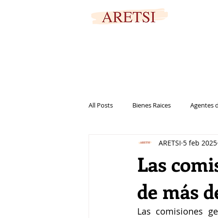
PORTAL SEGURO
All Posts
Bienes Raices
Agentes d
ARETSI
5 feb 2025
Marketing
Casa
Vivienda
Las comis
de más d
Las comisiones ge