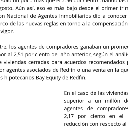
 solo un poco más que el 2.36 por ciento cuando las r
gosto. Aún así, eso es más bajo desde el primer trim
ón Nacional de Agentes Inmobiliarios dio a conocer
arco de las nuevas reglas en torno a la compensación 
vigor.
stre, los agentes de compradores ganaban un promed
or al 2,51 por ciento del año anterior, según el análi
e viviendas cerradas para acuerdos recomendados p
or agentes asociados de Redfin o una venta en la qu
os hipotecarios Bay Equity de Redfin.
En el caso de las vivienda
superior a un millón de
agentes de compradore
2,17 por ciento en el t
reducción con respecto al 