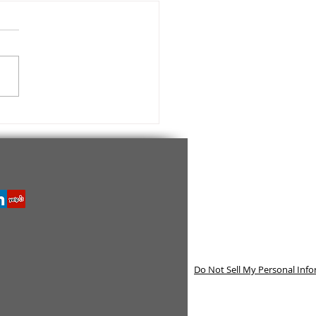
esperan hoy los
buyers de su Realtor
cambiado más de lo que
s)
Do Not Sell My Personal Inf