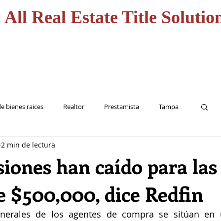
All Real Estate Title Solutio
CASA
HOME
SERVICI
e bienes raices
Realtor
Prestamista
Tampa
2 min de lectura
Inversionista
Seguro de Titulo
iones han caído para las
e $500,000, dice Redfin
nerales de los agentes de compra se sitúan en 