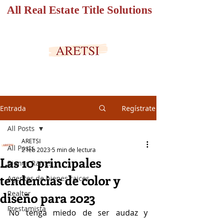
All Real Estate Title Solutions
PORTAL SEGURO
Entrada
Regístrate
All Posts
ARETSI
All Posts
2 feb 2023
5 min de lectura
Las 10 principales
Bienes Raices
tendencias de color y
Agentes de bienes raices
Realtor
diseño para 2023
Prestamista
No tenga miedo de ser audaz y 