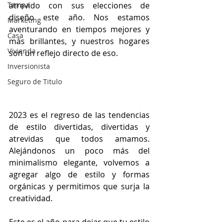
Tampa
atrevido con sus elecciones de 
diseño este año. Nos estamos 
Marketing
aventurando en tiempos mejores y 
Casa
más brillantes, y nuestros hogares 
Vivienda
son un reflejo directo de eso.
Inversionista
Seguro de Titulo
2023 es el regreso de las tendencias 
de estilo divertidas, divertidas y 
atrevidas que todos amamos. 
Alejándonos un poco más del 
minimalismo elegante, volvemos a 
agregar algo de estilo y formas 
orgánicas y permitimos que surja la 
creatividad.