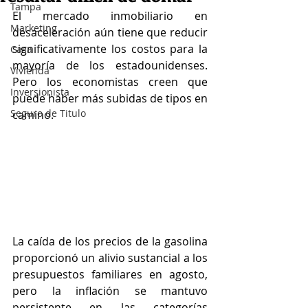
Tampa
El mercado inmobiliario en 
Marketing
desaceleración aún tiene que reducir 
significativamente los costos para la 
Casa
mayoría de los estadounidenses. 
Vivienda
Pero los economistas creen que 
Inversionista
puede haber más subidas de tipos en 
Seguro de Titulo
camino.
La caída de los precios de la gasolina 
proporcionó un alivio sustancial a los 
presupuestos familiares en agosto, 
pero la inflación se mantuvo 
persistente en las categorías 