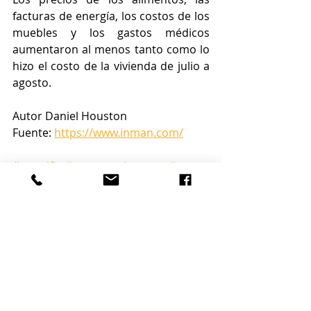
facturas de energía, los costos de los 
muebles y los gastos médicos 
aumentaron al menos tanto como lo 
hizo el costo de la vivienda de julio a 
agosto.
Autor Daniel Houston
Fuente: 
https://www.inman.com/
#aretsifl
#tamparealestate
#tampa
#tamparealestateagent
#tamparealtor
#tamparealtors
#floridarealtors
#realtor
#realtors
#realestate
#tampabay
#floridarealestate
#floridarealestateagent
#tampabayrealestate
#kellerwilliams
#century21
#remax
#closingmarket