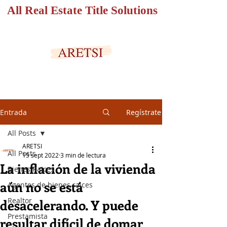
All Real Estate Title Solutions
PORTAL SEGURO
Entrada
Regístrate
All Posts
ARETSI
All Posts
15 sept 2022
3 min de lectura
La inflación de la vivienda
Bienes Raices
aún no se está
Agentes de bienes raices
Realtor
desacelerando. Y puede
Prestamista
resultar difícil de domar