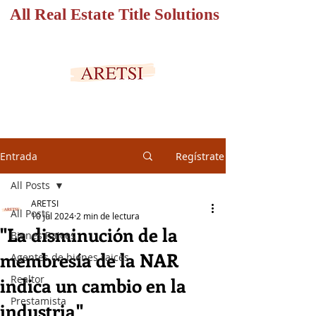
All Real Estate Title Solutions
PORTAL SEGURO
Entrada
Regístrate
All Posts
ARETSI
All Posts
10 jul 2024
2 min de lectura
"La disminución de la
Bienes Raices
membresía de la NAR
Agentes de bienes raices
Realtor
indica un cambio en la
Prestamista
industria"