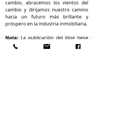
cambio, abracemos los vientos del 
cambio y dirijamos nuestro camino 
hacia un futuro más brillante y 
próspero en la industria inmobiliaria.
Nota:
 La publicación del blog tiene 
como objetivo arrojar luz sobre las 
tendencias cambiantes del mercado 
inmobiliario y ofrece información 
para los profesionales que atraviesan 
tiempos difíciles.
By Miguelangel Humbria
Source: 
https://www.aretsifl.com
Bienes Raices
Agentes de bienes raices
Realtor