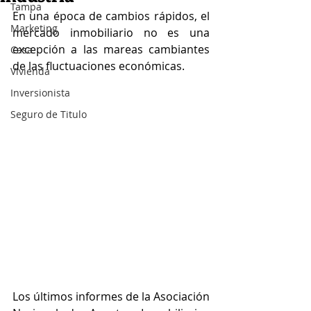
Tampa
En una época de cambios rápidos, el 
Marketing
mercado inmobiliario no es una 
excepción a las mareas cambiantes 
Casa
de las fluctuaciones económicas.
Vivienda
Inversionista
Seguro de Titulo
Los últimos informes de la Asociación 