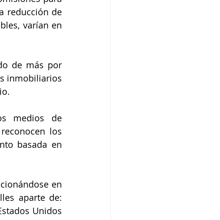
 reducción de 
les, varían en 
ado de más por 
 inmobiliarios 
io.
os medios de 
reconocen los 
nto basada en 
ncionándose en 
les aparte de: 
Estados Unidos 