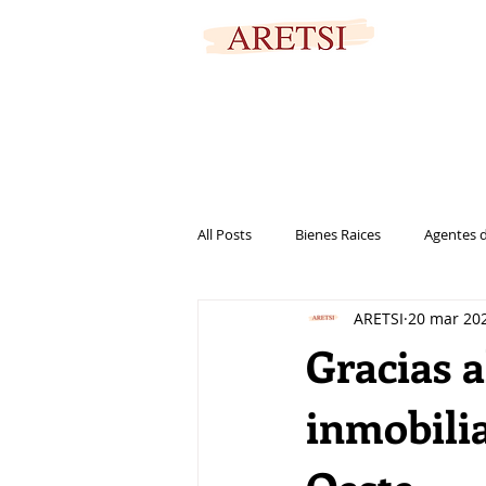
PORTAL SEGURO
All Posts
Bienes Raices
Agentes d
ARETSI
20 mar 20
Marketing
Casa
Vivienda
Gracias a
inmobilia