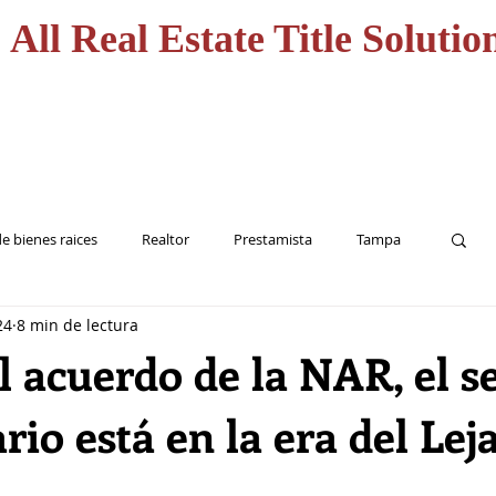
All Real Estate Title Solutio
CASA
HOME
SERVICI
e bienes raices
Realtor
Prestamista
Tampa
24
8 min de lectura
Inversionista
Seguro de Titulo
l acuerdo de la NAR, el s
rio está en la era del Lej