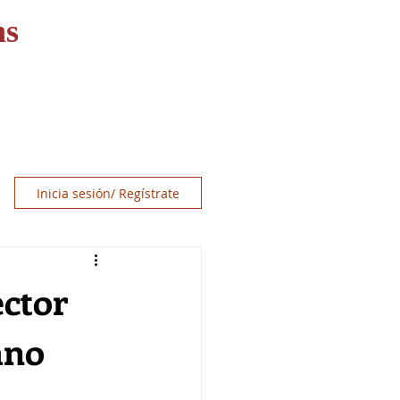
ns
OS
RECURSOS
CONTACT
Inicia sesión/ Regístrate
ector
ano