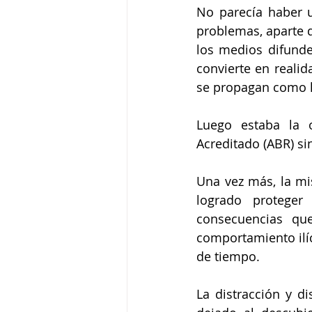
No parecía haber u
problemas, aparte d
los medios difunden
convierte en realid
se propagan como l
Luego estaba la o
Acreditado (ABR) si
Una vez más, la mi
logrado proteger
consecuencias qu
comportamiento ilíc
de tiempo.
La distracción y di