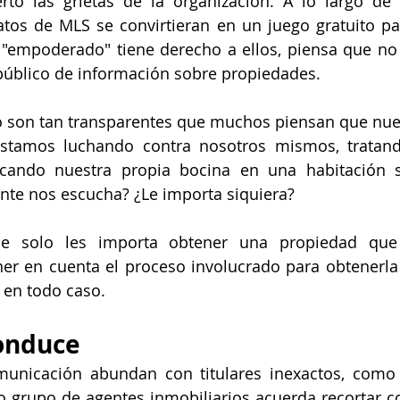
rto las grietas de la organización. A lo largo de 
tos de MLS se convirtieran en un juego gratuito par
"empoderado" tiene derecho a ellos, piensa que no 
público de información sobre propiedades.
o son tan transparentes que muchos piensan que nues
stamos luchando contra nosotros mismos, tratando 
ocando nuestra propia bocina en una habitación so
te nos escucha? ¿Le importa siquiera?
e solo les importa obtener una propiedad que s
er en cuenta el proceso involucrado para obtenerla 
en todo caso.
conduce
unicación abundan con titulares inexactos, como
 grupo de agentes inmobiliarios acuerda recortar c