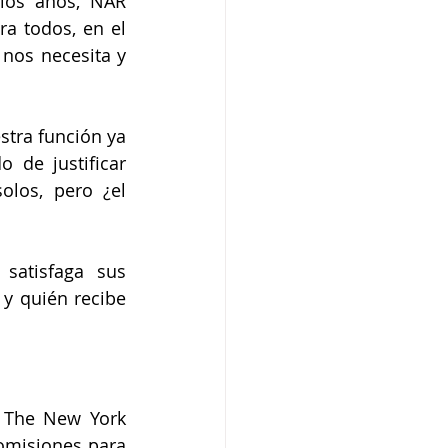
los años, NAR 
a todos, en el 
nos necesita y 
tra función ya 
de justificar 
los, pero ¿el 
atisfaga sus 
y quién recibe 
 The New York 
omisiones para 