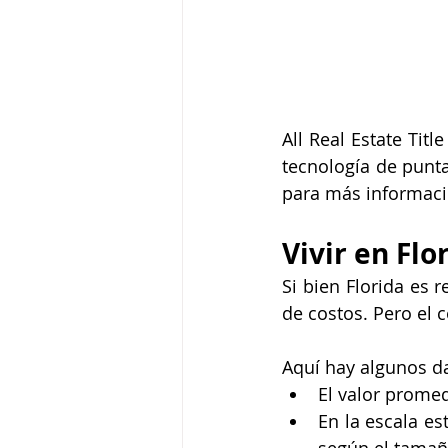
All Real Estate Tit
tecnología de punta
para más informació
Vivir en Flo
Si bien Florida es 
de costos. Pero el 
Aquí hay algunos da
El valor prome
En la escala est