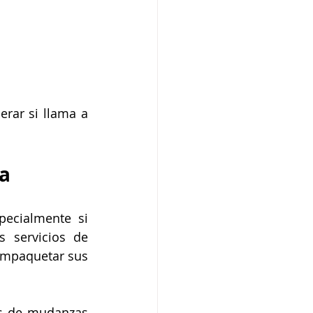
rar si llama a 
da
ecialmente si 
 servicios de 
empaquetar sus 
s de mudanzas 