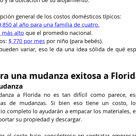
 y la ubicación de su alojamiento.
pción general de los costos domésticos típicos:
9,850 al año para una familia de cuatro.
 más alto
 que el promedio nacional.
os: 
$ 770 por mes
 por niño (para bebés).
pueden variar, eso le da una idea sólida de qué espe
ra una mudanza exitosa a Flori
mudanza
anza a Florida no es tan difícil como parece, esp
as de mudanzas. Si bien eso tiene un costo, los
io completo lo ayudarán a empacar los materiales, 
portar su propiedad y descargar.
er el costo bajo, concéntrese en contratar empresa