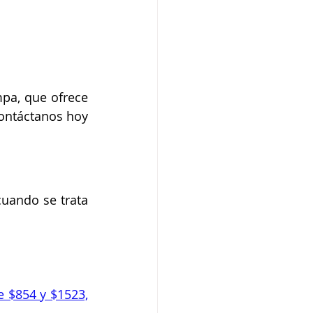
mpa, que ofrece 
ontáctanos hoy 
uando se trata 
e $854 y $1523,