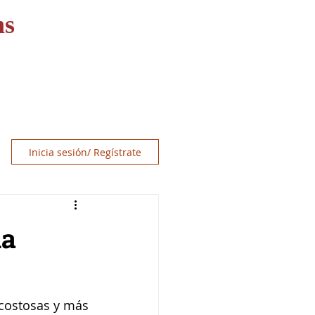
ns
OS
RECURSOS
CONTACT
Inicia sesión/ Regístrate
da
costosas y más 