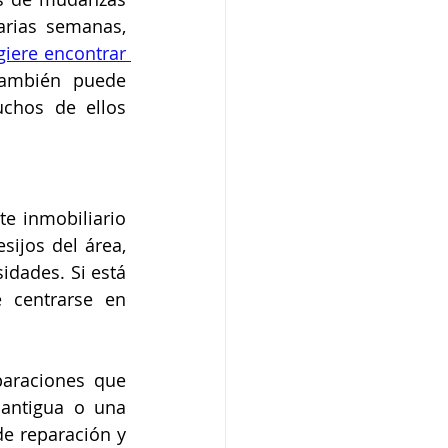
rias semanas, 
iere encontrar 
ambién puede 
chos de ellos 
e inmobiliario 
ijos del área, 
dades. Si está 
centrarse en 
araciones que 
ntigua o una 
e reparación y 