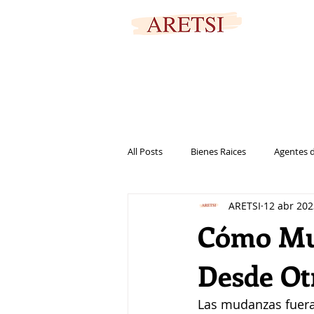
PORTAL SEGURO
All Posts
Bienes Raices
Agentes d
ARETSI
12 abr 202
Marketing
Casa
Vivienda
Cómo Mud
Desde Ot
Las mudanzas fuera