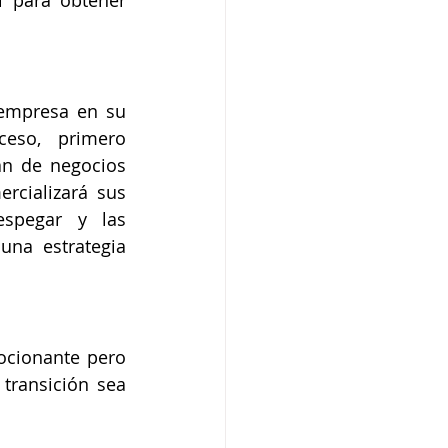
 para obtener 
 empresa en su 
eso, primero 
n de negocios 
rcializará sus 
spegar y las 
na estrategia 
cionante pero 
ransición sea 