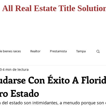
All Real Estate Title Solutio
CASA
HOME
SERVICI
e bienes raices
Realtor
Prestamista
Tampa
3
4 min de lectura
Inversionista
Seguro de Titulo
arse Con Éxito A Flori
ro Estado
 del estado son intimidantes, a menudo porque son 