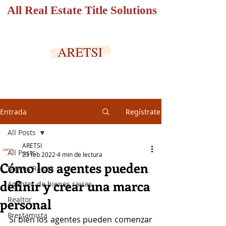
All Real Estate Title Solutions
PORTAL SEGURO
Entrada
Regístrate
All Posts
ARETSI
All Posts
23 feb 2022
4 min de lectura
Cómo los agentes pueden
Bienes Raices
definir y crear una marca
Agentes de bienes raices
Realtor
personal
Prestamista
Si bien los agentes pueden comenzar 