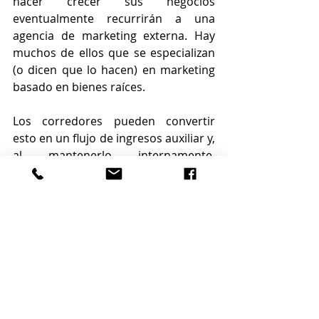
hacer crecer sus negocios 
eventualmente recurrirán a una 
agencia de marketing externa. Hay 
muchos de ellos que se especializan 
(o dicen que lo hacen) en marketing 
basado en bienes raíces.
Los corredores pueden convertir 
esto en un flujo de ingresos auxiliar y, 
al mantenerlo internamente, 
mantener un control de marca más 
estricto. Eso es bueno para el agente 
y la correduría.
Este es un llamado a la acción para 
que las casas de bolsa intensifiquen 
su juego. Ofrezcamos más a nuestros 
agentes para que podamos esperar 
más de ellos. Ayúdalos a hacer crecer 