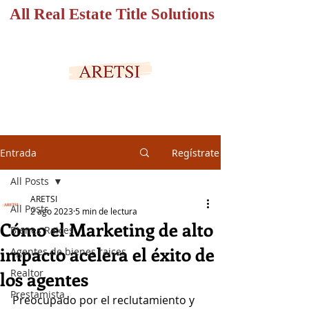
All Real Estate Title Solutions
PORTAL SEGURO
Entrada
Regístrate
All Posts
ARETSI
All Posts
2 ago 2023
5 min de lectura
Cómo el Marketing de alto
Bienes Raices
impacto acelera el éxito de
Agentes de bienes raices
Realtor
los agentes
Prestamista
Preocupado por el reclutamiento y 