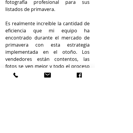
fotografía profesional para sus 
listados de primavera.
Es realmente increíble la cantidad de 
eficiencia que mi equipo ha 
encontrado durante el mercado de 
primavera con esta estrategia 
implementada en el otoño. Los 
vendedores están contentos, las 
fotos se ven mejor y todo el proceso 
es más rápido y sencillo, realmente 
un ganar-ganar en todos los 
sentidos.
Autor: Julie Busby
Fuente: 
https://www.inman.com/
#aretsifl
#tamparealestate
#tamparealestateagent