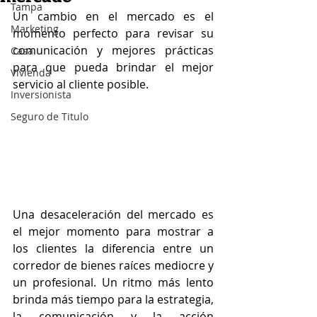
Tampa
Un cambio en el mercado es el 
Marketing
momento perfecto para revisar su 
comunicación y mejores prácticas 
Casa
para que pueda brindar el mejor 
Vivienda
servicio al cliente posible.
Inversionista
Seguro de Titulo
Una desaceleración del mercado es 
el mejor momento para mostrar a 
los clientes la diferencia entre un 
corredor de bienes raíces mediocre y 
un profesional. Un ritmo más lento 
brinda más tiempo para la estrategia, 
la comunicación y la acción 