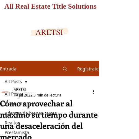
All Real Estate Title Solutions
PORTAL SEGURO
Entrada
Regístrate
All Posts
ARETSI
All Posts
14 jul 2022
3 min de lectura
Cómo aprovechar al
Bienes Raices
máximo su tiempo durante
Agentes de bienes raices
Realtor
una desaceleración del
Prestamista
mercado