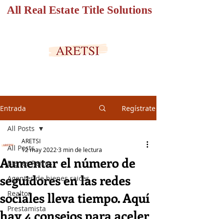
All Real Estate Title Solutions
PORTAL SEGURO
Entrada
Regístrate
All Posts
ARETSI
All Posts
12 may 2022
3 min de lectura
Aumentar el número de
Bienes Raices
seguidores en las redes
Agentes de bienes raices
Realtor
sociales lleva tiempo. Aquí
Prestamista
hay 4 consejos para aceler