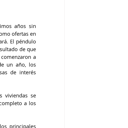
imos años sin 
omo ofertas en 
rá. El péndulo 
ultado de que 
 comenzaron a 
e un año, los 
as de interés 
 viviendas se 
completo a los 
os principales 