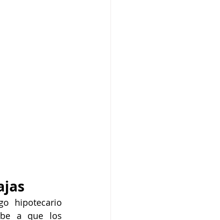
ajas
o hipotecario 
ebe a que los 