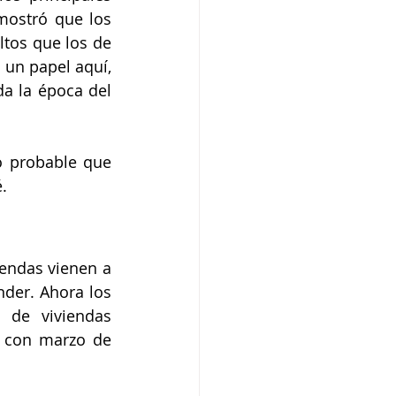
mostró que los 
tos que los de 
un papel aquí, 
a la época del 
o probable que 
.
endas vienen a 
der. Ahora los 
de viviendas 
 con marzo de 