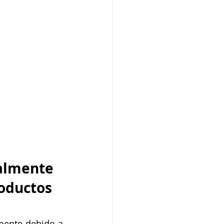
nalmente 
oductos 
mente debido a 