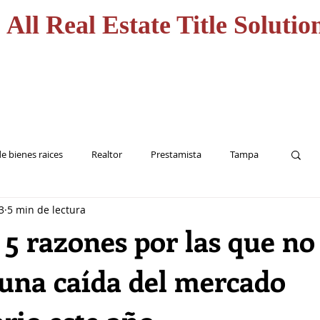
All Real Estate Title Solutio
CASA
HOME
SERVICI
e bienes raices
Realtor
Prestamista
Tampa
3
5 min de lectura
Inversionista
Seguro de Titulo
5 razones por las que no
una caída del mercado