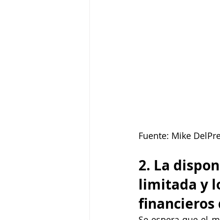
Fuente: Mike DelPr
2. La dispo
limitada y 
financieros
Se espera que el m