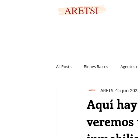
PORTAL SEGURO
All Posts
Bienes Raices
Agentes d
ARETSI
15 jun 202
Marketing
Casa
Vivienda
Aquí hay 
veremos 