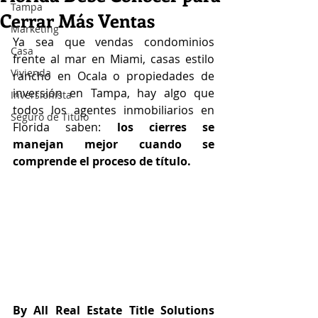
Tampa
Cerrar Más Ventas
Marketing
Ya sea que vendas condominios 
Casa
frente al mar en Miami, casas estilo 
Vivienda
rancho en Ocala o propiedades de 
inversión en Tampa, hay algo que 
Inversionista
todos los agentes inmobiliarios en 
Seguro de Titulo
Florida saben: 
los cierres se 
manejan mejor cuando se 
comprende el proceso de título.
By All Real Estate Title Solutions 