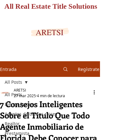
All Real Estate Title Solutions
PORTAL SEGURO
Entrada
Regístrate
All Posts
ARETSI
All Posts
27 mar 2025
4 min de lectura
7 Consejos Inteligentes
Bienes Raices
Sobre el Título Que Todo
Agentes de bienes raices
Realtor
Agente Inmobiliario de
Prestamista
Florida Debe Conocer para